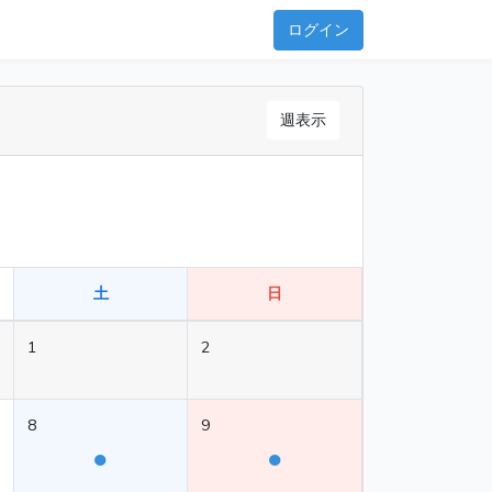
ログイン
週表示
土
日
1
2
8
9
●
●