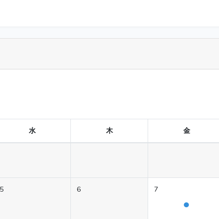
水
木
金
5
6
7
●