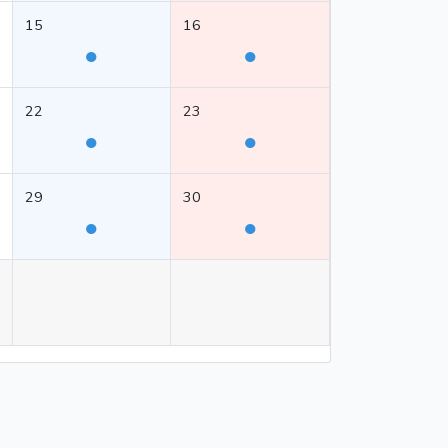
15
16
●
●
22
23
●
●
29
30
●
●